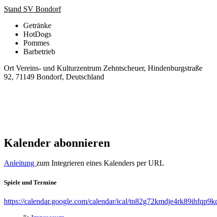
Stand SV Bondorf
Getränke
HotDogs
Pommes
Barbetrieb
Ort
Vereins- und Kulturzentrum Zehntscheuer, Hindenburgstraße
92, 71149 Bondorf, Deutschland
Kalender abonnieren
Anleitung
zum Integrieren eines Kalenders per URL
Spiele und Termine
https://calendar.google.com/calendar/ical/tn82g72kmdje4rk89ihfqp9k