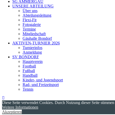
SG AMMERGÄU
UNSERE ABTEILUNG
Über uns
Abteilungsleitung
Flexi-Fit
Fotogalerie
Termine
Mitgliedschaft
Gäuhalle Bondorf
AKTIVEN-TURNIER 2026
Turnierinfos
Anmeldung
SV BONDORF
Hauptverein
Football
Fußball
Handball
Kinder- und Jugendsport
Rad- und Freizeitsport
Tennis
Diese Seite verwendet Cookies. Durch Nutzung dieser Seite stimme
Weitere Informationen
Akzeptieren