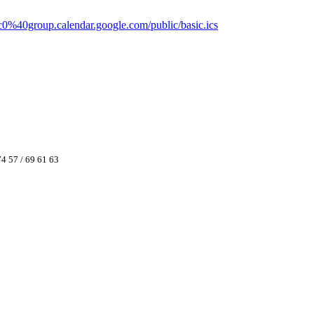
c0%40group.calendar.google.com/public/basic.ics
74 57 / 69 61 63