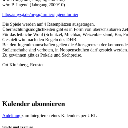
w/m B Jugend (Jahrgang 2009/10)
https://mysg.de/mysg/turnier/jugendturnier
Die Spiele werden auf 4 Rasenplätzen ausgetragen.
Übernachtungsmöglichkeiten gibt es in Form von überschaubaren Zelt
Für das leibliche Wohl (Schnitzel, Milchbar, Weizenbierstand, Bar, Frü
Gespielt wird nach den Regeln des DHB.
Bei den Jugendmannschaften gelten die Altersgrenzen der kommende
Stollenschuhe sind verboten, in Noppenschuhen darf gespielt werden.
Zu gewinnen gibt es Pokale und Sachpreise.
Ort
Kirchberg, Reusten
Kalender abonnieren
Anleitung
zum Integrieren eines Kalenders per URL
Spiele und Termine