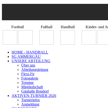
Football
Fußball
Handball
Kinder- und J
HOME - HANDBALL
SG AMMERGÄU
UNSERE ABTEILUNG
Über uns
Abteilungsleitung
Flexi-Fit
Fotogalerie
Termine
Mitgliedschaft
Gäuhalle Bondorf
AKTIVEN-TURNIER 2026
Turnierinfos
Anmeldung