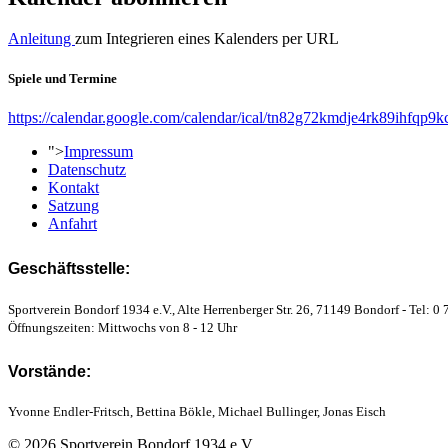
Anleitung
zum Integrieren eines Kalenders per URL
Spiele und Termine
https://calendar.google.com/calendar/ical/tn82g72kmdje4rk89ihfqp9k
">
Impressum
Datenschutz
Kontakt
Satzung
Anfahrt
Geschäftsstelle:
Sportverein Bondorf 1934 e.V., Alte Herrenberger Str. 26, 71149 Bondorf - Tel: 0 
Öffnungszeiten: Mittwochs von 8 - 12 Uhr
Vorstände:
Yvonne Endler-Fritsch, Bettina Bökle, Michael Bullinger, Jonas Eisch
© 2026 Sportverein Bondorf 1934 e.V.