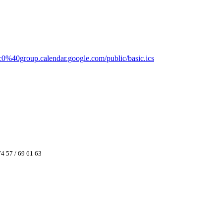
c0%40group.calendar.google.com/public/basic.ics
74 57 / 69 61 63