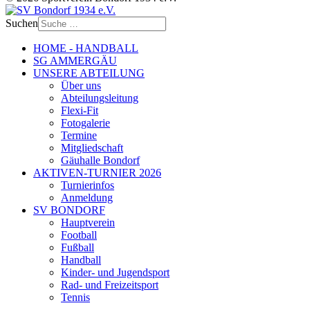
Suchen
HOME - HANDBALL
SG AMMERGÄU
UNSERE ABTEILUNG
Über uns
Abteilungsleitung
Flexi-Fit
Fotogalerie
Termine
Mitgliedschaft
Gäuhalle Bondorf
AKTIVEN-TURNIER 2026
Turnierinfos
Anmeldung
SV BONDORF
Hauptverein
Football
Fußball
Handball
Kinder- und Jugendsport
Rad- und Freizeitsport
Tennis