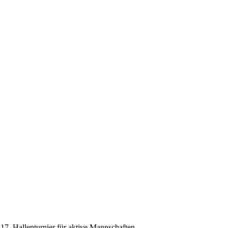
17. Hallenturnier für aktive Mannschaften.