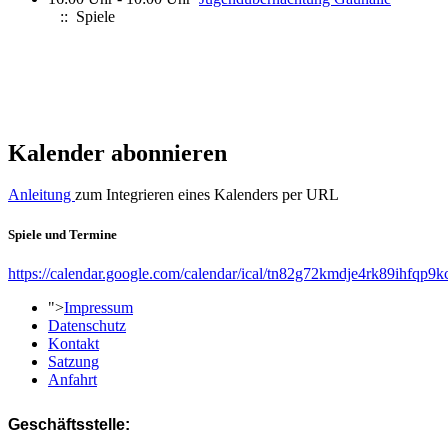
:: Spiele
Kalender abonnieren
Anleitung
zum Integrieren eines Kalenders per URL
Spiele und Termine
https://calendar.google.com/calendar/ical/tn82g72kmdje4rk89ihfqp9k
">
Impressum
Datenschutz
Kontakt
Satzung
Anfahrt
Geschäftsstelle: