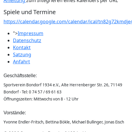
Anleitung
zum Integrieren eines Kalenders per URL
Spiele und Termine
https://calendar.google.com/calendar/ical/tn82g72kmdje
">
Impressum
Datenschutz
Kontakt
Satzung
Anfahrt
Geschäftsstelle:
Sportverein Bondorf 1934 e.V., Alte Herrenberger Str. 26, 71149
Bondorf - Tel: 0 74 57 / 69 61 63
Öffnungszeiten: Mittwochs von 8 - 12 Uhr
Vorstände:
Yvonne Endler-Fritsch, Bettina Bökle, Michael Bullinger, Jonas Eisch