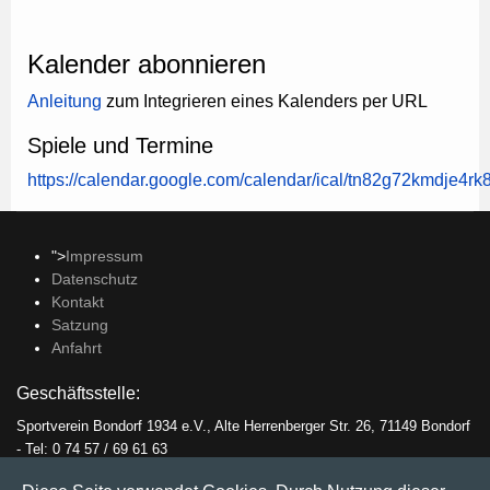
Kalender abonnieren
Anleitung
zum Integrieren eines Kalenders per URL
Spiele und Termine
https://calendar.google.com/calendar/ical/tn82g72kmdje4r
">
Impressum
Datenschutz
Kontakt
Satzung
Anfahrt
Geschäftsstelle:
Sportverein Bondorf 1934 e.V., Alte Herrenberger Str. 26, 71149 Bondorf
- Tel: 0 74 57 / 69 61 63
Öffnungszeiten: Mittwochs von 8 - 12 Uhr