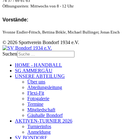
74 57 / 69 61 63
Öffnungszeiten: Mittwochs von 8 - 12 Uhr
Vorstände:
Yvonne Endler-Fritsch, Bettina Bökle, Michael Bullinger, Jonas Eisch
© 2026 Sportverein Bondorf 1934 e.V.
Suchen
HOME - HANDBALL
SG AMMERGÄU
UNSERE ABTEILUNG
Über uns
Abteilungsleitung
Flexi-Fit
Fotogalerie
Termine
Mitgliedschaft
Gäuhalle Bondorf
AKTIVEN-TURNIER 2026
Turnierinfos
Anmeldung
SV BONDORF