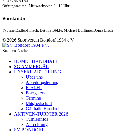
74 57 / 69 61 63
Öffnungszeiten: Mittwochs von 8 - 12 Uhr
Vorstände:
Yvonne Endler-Fritsch, Bettina Bökle, Michael Bullinger, Jonas Eisch
© 2026 Sportverein Bondorf 1934 e.V.
Suchen
HOME - HANDBALL
SG AMMERGÄU
UNSERE ABTEILUNG
Über uns
Abteilungsleitung
Flexi-Fit
Fotogalerie
Termine
Mitgliedschaft
Gäuhalle Bondorf
AKTIVEN-TURNIER 2026
Turnierinfos
Anmeldung
SV BONDORF