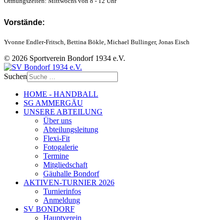
Öffnungszeiten: Mittwochs von 8 - 12 Uhr
Vorstände:
Yvonne Endler-Fritsch, Bettina Bökle, Michael Bullinger, Jonas Eisch
© 2026 Sportverein Bondorf 1934 e.V.
Suchen
HOME - HANDBALL
SG AMMERGÄU
UNSERE ABTEILUNG
Über uns
Abteilungsleitung
Flexi-Fit
Fotogalerie
Termine
Mitgliedschaft
Gäuhalle Bondorf
AKTIVEN-TURNIER 2026
Turnierinfos
Anmeldung
SV BONDORF
Hauptverein