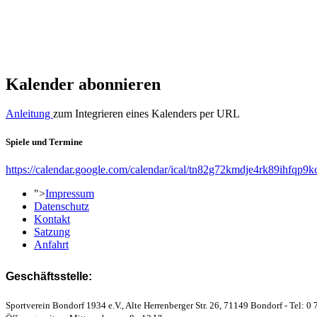
Kalender abonnieren
Anleitung
zum Integrieren eines Kalenders per URL
Spiele und Termine
https://calendar.google.com/calendar/ical/tn82g72kmdje4rk89ihfqp9k
">
Impressum
Datenschutz
Kontakt
Satzung
Anfahrt
Geschäftsstelle:
Sportverein Bondorf 1934 e.V., Alte Herrenberger Str. 26, 71149 Bondorf - Tel: 0 