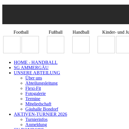
Football
Fußball
Handball
Kinder- und J
HOME - HANDBALL
SG AMMERGÄU
UNSERE ABTEILUNG
Über uns
Abteilungsleitung
Flexi-Fit
Fotogalerie
Termine
Mitgliedschaft
Gäuhalle Bondorf
AKTIVEN-TURNIER 2026
Turnierinfos
Anmeldung