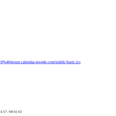
c0%40group.calendar.google.com/public/basic.ics
74 57 / 69 61 63