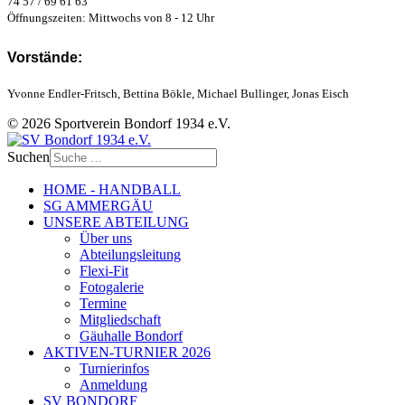
74 57 / 69 61 63
Öffnungszeiten: Mittwochs von 8 - 12 Uhr
Vorstände:
Yvonne Endler-Fritsch, Bettina Bökle, Michael Bullinger, Jonas Eisch
© 2026 Sportverein Bondorf 1934 e.V.
Suchen
HOME - HANDBALL
SG AMMERGÄU
UNSERE ABTEILUNG
Über uns
Abteilungsleitung
Flexi-Fit
Fotogalerie
Termine
Mitgliedschaft
Gäuhalle Bondorf
AKTIVEN-TURNIER 2026
Turnierinfos
Anmeldung
SV BONDORF