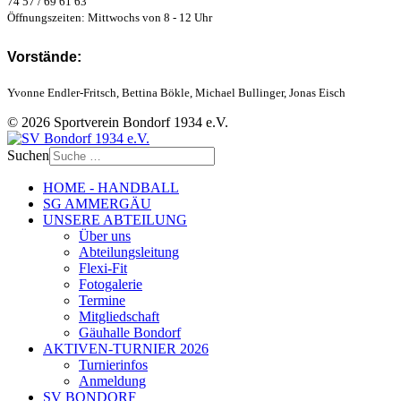
74 57 / 69 61 63
Öffnungszeiten: Mittwochs von 8 - 12 Uhr
Vorstände:
Yvonne Endler-Fritsch, Bettina Bökle, Michael Bullinger, Jonas Eisch
© 2026 Sportverein Bondorf 1934 e.V.
Suchen
HOME - HANDBALL
SG AMMERGÄU
UNSERE ABTEILUNG
Über uns
Abteilungsleitung
Flexi-Fit
Fotogalerie
Termine
Mitgliedschaft
Gäuhalle Bondorf
AKTIVEN-TURNIER 2026
Turnierinfos
Anmeldung
SV BONDORF