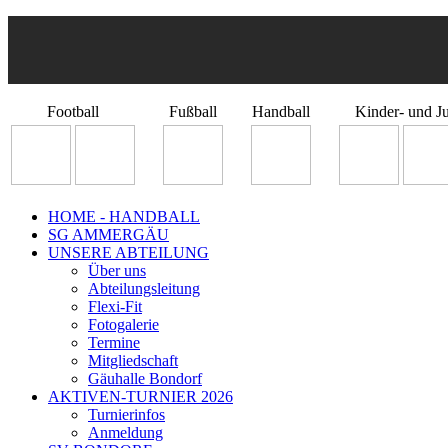
Football
Fußball
Handball
Kinder- und J
HOME - HANDBALL
SG AMMERGÄU
UNSERE ABTEILUNG
Über uns
Abteilungsleitung
Flexi-Fit
Fotogalerie
Termine
Mitgliedschaft
Gäuhalle Bondorf
AKTIVEN-TURNIER 2026
Turnierinfos
Anmeldung