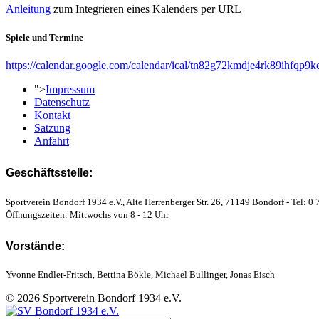
Anleitung
zum Integrieren eines Kalenders per URL
Spiele und Termine
https://calendar.google.com/calendar/ical/tn82g72kmdje4rk89ihfqp9k
">
Impressum
Datenschutz
Kontakt
Satzung
Anfahrt
Geschäftsstelle:
Sportverein Bondorf 1934 e.V., Alte Herrenberger Str. 26, 71149 Bondorf - Tel: 0 
Öffnungszeiten: Mittwochs von 8 - 12 Uhr
Vorstände:
Yvonne Endler-Fritsch, Bettina Bökle, Michael Bullinger, Jonas Eisch
© 2026 Sportverein Bondorf 1934 e.V.