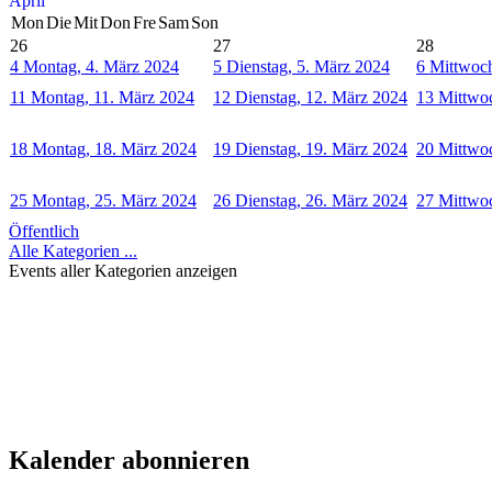
April
Mon
Die
Mit
Don
Fre
Sam
Son
26
27
28
4
Montag, 4. März 2024
5
Dienstag, 5. März 2024
6
Mittwoch
11
Montag, 11. März 2024
12
Dienstag, 12. März 2024
13
Mittwo
18
Montag, 18. März 2024
19
Dienstag, 19. März 2024
20
Mittwo
25
Montag, 25. März 2024
26
Dienstag, 26. März 2024
27
Mittwo
Öffentlich
Alle Kategorien ...
Events aller Kategorien anzeigen
Kalender abonnieren