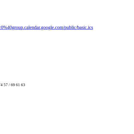
c0%40group.calendar.google.com/public/basic.ics
74 57 / 69 61 63