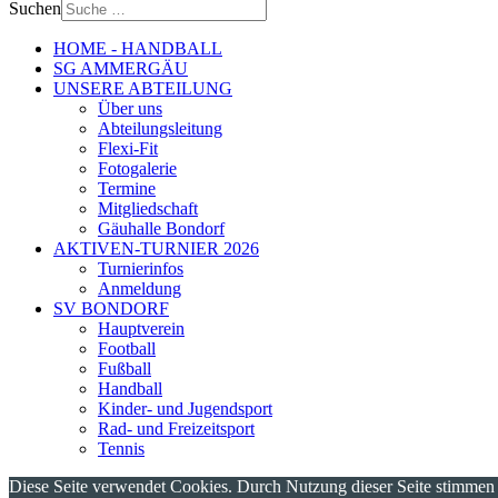
Suchen
HOME - HANDBALL
SG AMMERGÄU
UNSERE ABTEILUNG
Über uns
Abteilungsleitung
Flexi-Fit
Fotogalerie
Termine
Mitgliedschaft
Gäuhalle Bondorf
AKTIVEN-TURNIER 2026
Turnierinfos
Anmeldung
SV BONDORF
Hauptverein
Football
Fußball
Handball
Kinder- und Jugendsport
Rad- und Freizeitsport
Tennis
Diese Seite verwendet Cookies. Durch Nutzung dieser Seite stimme