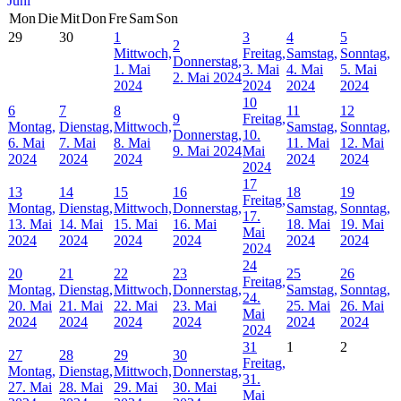
Juni
Mon
Die
Mit
Don
Fre
Sam
Son
29
30
1
3
4
5
2
Mittwoch,
Freitag,
Samstag,
Sonntag,
Donnerstag,
1. Mai
3. Mai
4. Mai
5. Mai
2. Mai 2024
2024
2024
2024
2024
10
6
7
8
11
12
9
Freitag,
Montag,
Dienstag,
Mittwoch,
Samstag,
Sonntag,
Donnerstag,
10.
6. Mai
7. Mai
8. Mai
11. Mai
12. Mai
9. Mai 2024
Mai
2024
2024
2024
2024
2024
2024
17
13
14
15
16
18
19
Freitag,
Montag,
Dienstag,
Mittwoch,
Donnerstag,
Samstag,
Sonntag,
17.
13. Mai
14. Mai
15. Mai
16. Mai
18. Mai
19. Mai
Mai
2024
2024
2024
2024
2024
2024
2024
24
20
21
22
23
25
26
Freitag,
Montag,
Dienstag,
Mittwoch,
Donnerstag,
Samstag,
Sonntag,
24.
20. Mai
21. Mai
22. Mai
23. Mai
25. Mai
26. Mai
Mai
2024
2024
2024
2024
2024
2024
2024
31
1
2
27
28
29
30
Freitag,
Montag,
Dienstag,
Mittwoch,
Donnerstag,
31.
27. Mai
28. Mai
29. Mai
30. Mai
Mai